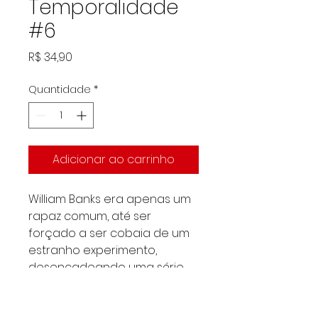
Temporalidade
#6
Preço
R$ 34,90
Quantidade
*
Adicionar ao carrinho
William Banks era apenas um
rapaz comum, até ser
forçado a ser cobaia de um
estranho experimento,
desencadeando uma série
de fatores irreversíveis,
incluindo a paternidade.