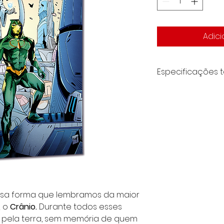
Adici
Especificações 
Periodicidade: Vo
Formato: 17X26 cm
Idioma: português
Tipo de Produto: R
Número de página
Lombada/Encader
Tipo de capa: Co
essa forma que lembramos da maior
,
o
Crânio.
Durante todos esses
pela terra, sem memória de quem