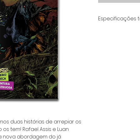
Especificações 
Periodicidade: Vo
Formato: 17X26 cm
Idioma: português
Tipo de Produto: R
Número de página
Lombada/Encader
Tipo de capa: Co
mos duas histórias de arrepiar os
os tem! Rafael Assis e Luan
a nova abordagem do já